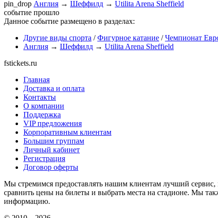
pin_drop
Англия
→
Шеффилд
→
Utilita Arena Sheffield
событие прошло
Данное событие размещено в разделах:
Другие виды спорта
/
Фигурное катание
/
Чемпионат Евр
Англия
→
Шеффилд
→
Utilita Arena Sheffield
fstickets.ru
Главная
Доставка и оплата
Контакты
О компании
Поддержка
VIP предложения
Корпоративным клиентам
Большим группам
Личный кабинет
Регистрация
Договор оферты
Мы стремимся предоставлять нашим клиентам лучший сервис, п
сравнить цены на билеты и выбрать места на стадионе. Мы т
информацию.
© 2010—2026