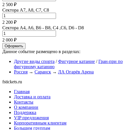
2 500 ₽
Сектора A7, A8, C7, C8
2 200 ₽
Сектора A4, A6, B6 - B8, C4 ,C6, D6 - D8
2 000 ₽
Оформить
Данное событие размещено в разделах:
Другие виды спорта
/
Фигурное катание
/
Гран-при по
фигурному катанию
Россия
→
Саранск
→
ЛА Огарёв Арена
fstickets.ru
Главная
Доставка и оплата
Контакты
О компании
Поддержка
VIP предложения
Корпоративным клиентам
Большим группам