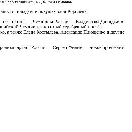
о в сказочный лес к добрым гномам.
чивости попадает в ловушку злой Королевы.
 и её принца — Чемпиона России — Владислава Дикиджи в
лимпийский Чемпион, 2-кратный серебряный призёр
о, а также Елена Костылева, Александр Плющенко и другие
 народный артист России — Сергей Филин — новое прочтение