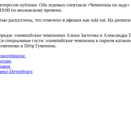
тересом публики. Оба ледовых спектакля «Чемпионы на льду» со
 19:00 по московскому времени.
ью раскуплены, что отмечено в афишах как sold out. На дневное
ридзе: олимпийские чемпионки Алина Загитова и Александра Тр
я специальные гости: олимпийские чемпионы в парном катании
Семененко и Пётр Гуменник.
овосибирске.
Москве
.
азани
.
анкт-Петербурге
.