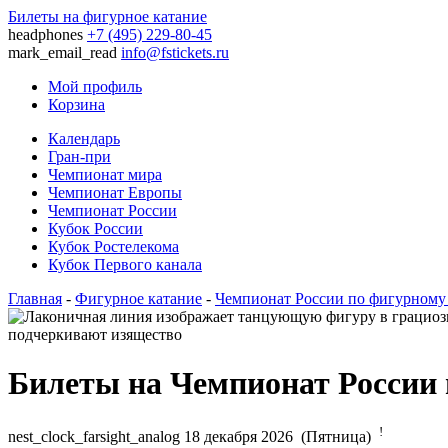
Билеты на фигурное катание
headphones
+7 (495) 229-80-45
mark_email_read
info@fstickets.ru
Мой профиль
Корзина
Календарь
Гран-при
Чемпионат мира
Чемпионат Европы
Чемпионат России
Кубок России
Кубок Ростелекома
Кубок Первого канала
Главная
-
Фигурное катание
-
Чемпионат России по фигурному
Билеты на Чемпионат России 
!
nest_clock_farsight_analog
18 декабря 2026 (Пятница)