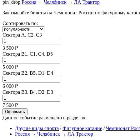
pin_drop
Россия
→
Челябинск
→
ЛА Трактор
Заказывайте билеты на Чемпионат России по фигурному катанию
Сортировать по:
Сектора A, C2, C3
3 500 ₽
Сектора B1, C1, C4, D5
5 000 ₽
Сектора B2, B5, D1, D4
6 000 ₽
Сектора B3, B4, D2, D3
7 500 ₽
Оформить
Данное событие размещено в разделах:
Другие виды спорта
/
Фигурное катание
/
Чемпионат Рос
Россия
→
Челябинск
→
ЛА Трактор