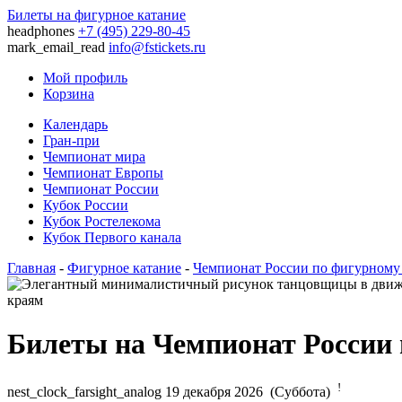
Билеты на фигурное катание
headphones
+7 (495) 229-80-45
mark_email_read
info@fstickets.ru
Мой профиль
Корзина
Календарь
Гран-при
Чемпионат мира
Чемпионат Европы
Чемпионат России
Кубок России
Кубок Ростелекома
Кубок Первого канала
Главная
-
Фигурное катание
-
Чемпионат России по фигурному
Билеты на Чемпионат России 
!
nest_clock_farsight_analog
19 декабря 2026 (Суббота)