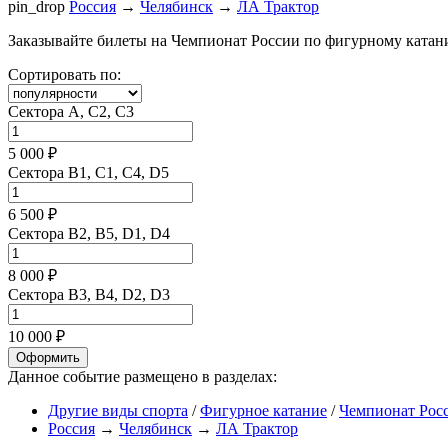
pin_drop
Россия
→
Челябинск
→
ЛА Трактор
Заказывайте билеты на Чемпионат России по фигурному катанию
Сортировать по:
Сектора A, C2, C3
5 000 ₽
Сектора B1, C1, C4, D5
6 500 ₽
Сектора B2, B5, D1, D4
8 000 ₽
Сектора B3, B4, D2, D3
10 000 ₽
Оформить
Данное событие размещено в разделах:
Другие виды спорта
/
Фигурное катание
/
Чемпионат Рос
Россия
→
Челябинск
→
ЛА Трактор