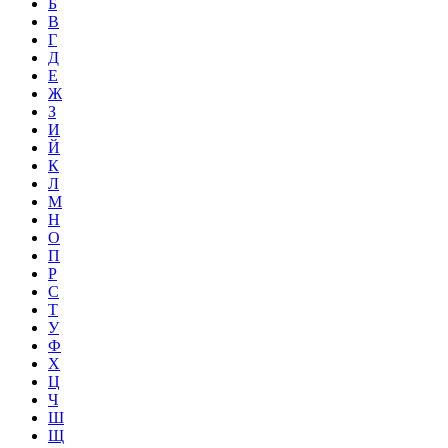
Б
В
Г
Д
Е
Ж
З
И
Й
К
Л
М
Н
О
П
Р
С
Т
У
Ф
Х
Ц
Ч
Ш
Щ